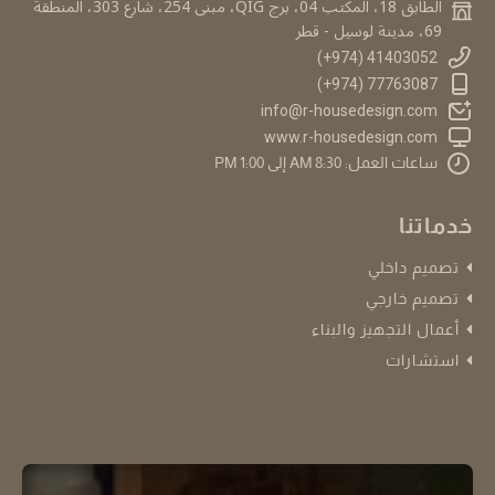
الطابق 18، المكتب 04، برج QIG، مبنى 254، شارع 303، المنطقة
69، مدينة لوسيل - قطر
41403052 (974+)
77763087 (974+)
info@r-housedesign.com
www.r-housedesign.com
ساعات العمل: 8:30 AM إلى 1:00 PM
خدماتنا
تصميم داخلي
تصميم خارجي
أعمال التجهيز والبناء
استشارات